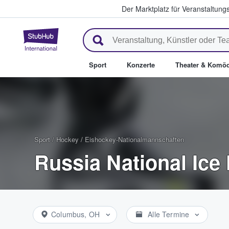
Der Marktplatz für Veranstaltungs
StubHub - Wo Fans Tickets kau
Sport
Konzerte
Theater & Komöd
Sport
/
Hockey
/
Eishockey-Nationalmannschaften
Russia National Ice
Columbus, OH
Alle Termine