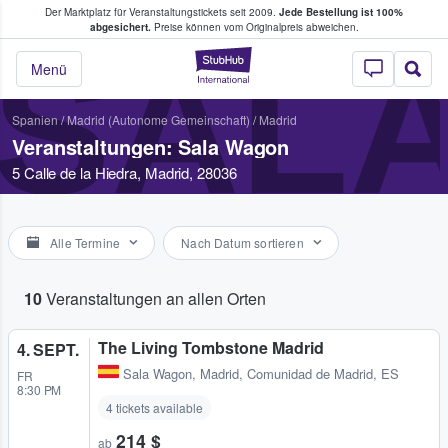
Der Marktplatz für Veranstaltungstickets seit 2009.
Jede Bestellung ist 100%
ans Tickets kaufen & verkaufen
abgesichert.
Preise können vom Originalpreis abweichen.
SAL
StubHub - Wo Fans
Menü
Spanien
/
Madrid (Autonome Gemeinschaft)
/
Madrid
Veranstaltungen: Sala Wagon
5 Calle de la Hiedra, Madrid, 28036
Alle Termine
Nach Datum sortieren
10
Veranstaltungen an allen Orten
The Living Tombstone Madrid
4. SEPT.
Sala Wagon
,
Madrid, Comunidad de Madrid, ES
FR
8:30 PM
4 tickets available
214 $
ab