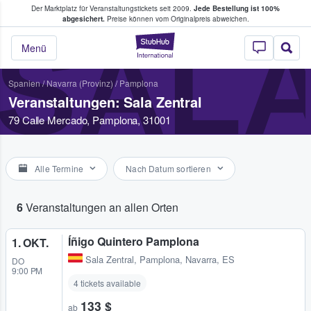
Der Marktplatz für Veranstaltungstickets seit 2009.
Jede Bestellung ist 100%
ans Tickets kaufen & verkaufen
abgesichert.
Preise können vom Originalpreis abweichen.
SALA
StubHub - Wo Fans
Menü
Spanien
/
Navarra (Provinz)
/
Pamplona
Veranstaltungen: Sala Zentral
79 Calle Mercado, Pamplona, 31001
Alle Termine
Nach Datum sortieren
6
Veranstaltungen an allen Orten
Íñigo Quintero Pamplona
1. OKT.
Sala Zentral
,
Pamplona, Navarra, ES
DO
9:00 PM
4 tickets available
133 $
ab