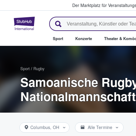
Der Marktplatz für Veranstaltungs
StubHub - Wo Fans Tickets kau
Sport
Konzerte
Theater & Komöd
Sport
/
Rugby
Samoanische Rugby
Nationalmannschaft
Columbus, OH
Alle Termine