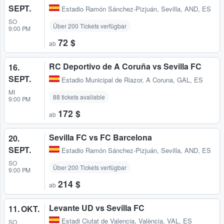
SEPT.
Estadio Ramón Sánchez-Pizjuán
,
Sevilla, AND, ES
SO
Über 200 Tickets verfügbar
9:00 PM
72 $
ab
RC Deportivo de A Coruña vs Sevilla FC
16.
SEPT.
Estadio Municipal de Riazor
,
A Coruna, GAL, ES
MI
88 tickets available
9:00 PM
172 $
ab
Sevilla FC vs FC Barcelona
20.
SEPT.
Estadio Ramón Sánchez-Pizjuán
,
Sevilla, AND, ES
SO
Über 200 Tickets verfügbar
9:00 PM
214 $
ab
Levante UD vs Sevilla FC
11. OKT.
Estadi Ciutat de Valencia
,
València, VAL, ES
SO