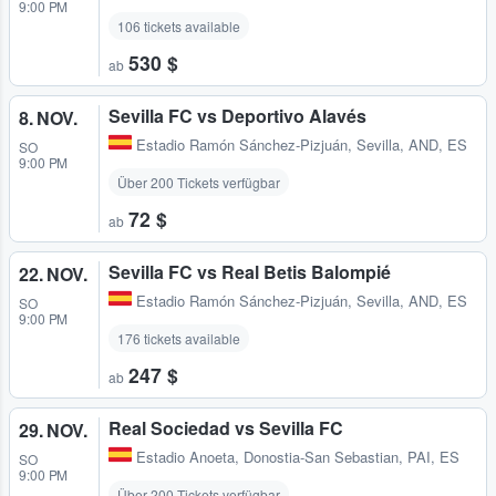
9:00 PM
106 tickets available
530 $
ab
Sevilla FC vs Deportivo Alavés
8. NOV.
Estadio Ramón Sánchez-Pizjuán
,
Sevilla, AND, ES
SO
9:00 PM
Über 200 Tickets verfügbar
72 $
ab
Sevilla FC vs Real Betis Balompié
22. NOV.
Estadio Ramón Sánchez-Pizjuán
,
Sevilla, AND, ES
SO
9:00 PM
176 tickets available
247 $
ab
Real Sociedad vs Sevilla FC
29. NOV.
Estadio Anoeta
,
Donostia-San Sebastian, PAI, ES
SO
9:00 PM
Über 200 Tickets verfügbar