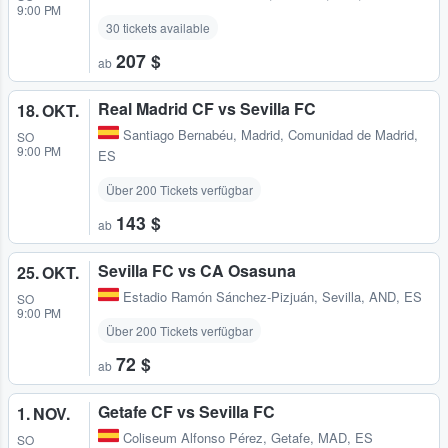
9:00 PM
30 tickets available
207 $
ab
Real Madrid CF vs Sevilla FC
18. OKT.
Santiago Bernabéu
,
Madrid, Comunidad de Madrid,
SO
9:00 PM
ES
Über 200 Tickets verfügbar
143 $
ab
Sevilla FC vs CA Osasuna
25. OKT.
Estadio Ramón Sánchez-Pizjuán
,
Sevilla, AND, ES
SO
9:00 PM
Über 200 Tickets verfügbar
72 $
ab
Getafe CF vs Sevilla FC
1. NOV.
Coliseum Alfonso Pérez
,
Getafe, MAD, ES
SO