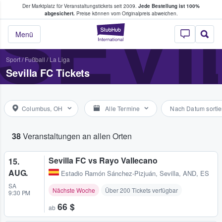
Der Marktplatz für Veranstaltungstickets seit 2009.
Jede Bestellung ist 100%
ans Tickets kaufen & verkaufen
SEVI
abgesichert.
Preise können vom Originalpreis abweichen.
StubHub - Wo Fans
Menü
Sport
/
Fußball
/
La Liga
Sevilla FC Tickets
Columbus, OH
Alle Termine
Nach Datum sortie
38
Veranstaltungen an allen Orten
Sevilla FC vs Rayo Vallecano
15.
AUG.
Estadio Ramón Sánchez-Pizjuán
,
Sevilla, AND, ES
SA
Nächste Woche
Über 200 Tickets verfügbar
9:30 PM
66 $
ab