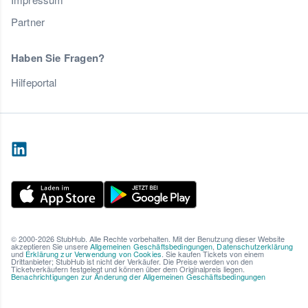
Partner
Haben Sie Fragen?
Hilfeportal
© 2000-2026 StubHub. Alle Rechte vorbehalten. Mit der Benutzung dieser Website
akzeptieren Sie unsere
Allgemeinen Geschäftsbedingungen
,
Datenschutzerklärung
und
Erklärung zur Verwendung von Cookies
. Sie kaufen Tickets von einem
Drittanbieter; StubHub ist nicht der Verkäufer. Die Preise werden von den
Ticketverkäufern festgelegt und können über dem Originalpreis liegen.
Benachrichtigungen zur Änderung der Allgemeinen Geschäftsbedingungen