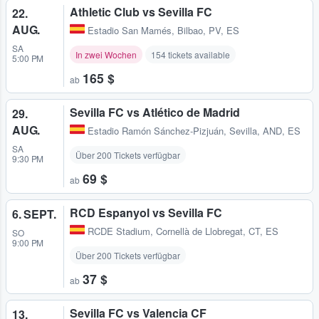
Athletic Club vs Sevilla FC
22.
AUG.
Estadio San Mamés
,
Bilbao, PV, ES
SA
In zwei Wochen
154 tickets available
5:00 PM
165 $
ab
Sevilla FC vs Atlético de Madrid
29.
AUG.
Estadio Ramón Sánchez-Pizjuán
,
Sevilla, AND, ES
SA
Über 200 Tickets verfügbar
9:30 PM
69 $
ab
RCD Espanyol vs Sevilla FC
6. SEPT.
RCDE Stadium
,
Cornellà de Llobregat, CT, ES
SO
9:00 PM
Über 200 Tickets verfügbar
37 $
ab
Sevilla FC vs Valencia CF
13.