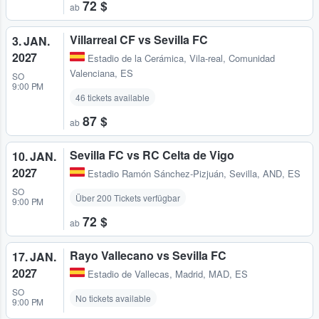
72 $
ab
Villarreal CF vs Sevilla FC
3. JAN.
2027
Estadio de la Cerámica
,
Vila-real, Comunidad
Valenciana, ES
SO
9:00 PM
46 tickets available
87 $
ab
Sevilla FC vs RC Celta de Vigo
10. JAN.
2027
Estadio Ramón Sánchez-Pizjuán
,
Sevilla, AND, ES
SO
Über 200 Tickets verfügbar
9:00 PM
72 $
ab
Rayo Vallecano vs Sevilla FC
17. JAN.
2027
Estadio de Vallecas
,
Madrid, MAD, ES
SO
No tickets available
9:00 PM