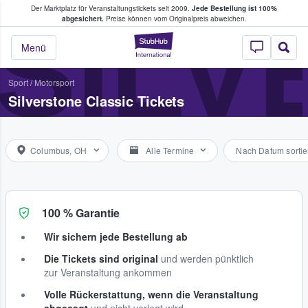
Der Marktplatz für Veranstaltungstickets seit 2009.
Jede Bestellung ist 100%
ans Tickets kaufen & verkaufen
SILV
abgesichert.
Preise können vom Originalpreis abweichen.
StubHub - Wo Fans
Menü
Sport
/
Motorsport
Silverstone Classic Tickets
Columbus, OH
Alle Termine
Nach Datum sortie
100 % Garantie
Wir sichern jede Bestellung ab
Die Tickets sind original
und werden pünktlich
zur Veranstaltung ankommen
Volle Rückerstattung, wenn die Veranstaltung