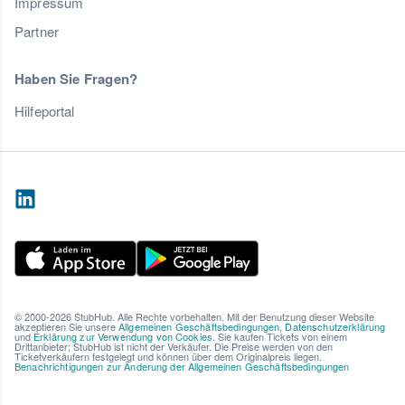
Impressum
Partner
Haben Sie Fragen?
Hilfeportal
© 2000-2026 StubHub. Alle Rechte vorbehalten. Mit der Benutzung dieser Website
akzeptieren Sie unsere
Allgemeinen Geschäftsbedingungen
,
Datenschutzerklärung
und
Erklärung zur Verwendung von Cookies
. Sie kaufen Tickets von einem
Drittanbieter; StubHub ist nicht der Verkäufer. Die Preise werden von den
Ticketverkäufern festgelegt und können über dem Originalpreis liegen.
Benachrichtigungen zur Änderung der Allgemeinen Geschäftsbedingungen