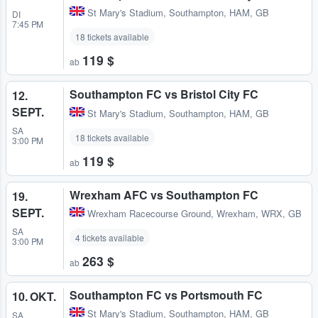
St Mary's Stadium
,
Southampton, HAM, GB
DI
7:45 PM
18 tickets available
119 $
ab
Southampton FC vs Bristol City FC
12.
SEPT.
St Mary's Stadium
,
Southampton, HAM, GB
SA
18 tickets available
3:00 PM
119 $
ab
Wrexham AFC vs Southampton FC
19.
SEPT.
Wrexham Racecourse Ground
,
Wrexham, WRX, GB
SA
4 tickets available
3:00 PM
263 $
ab
Southampton FC vs Portsmouth FC
10. OKT.
St Mary's Stadium
,
Southampton, HAM, GB
SA