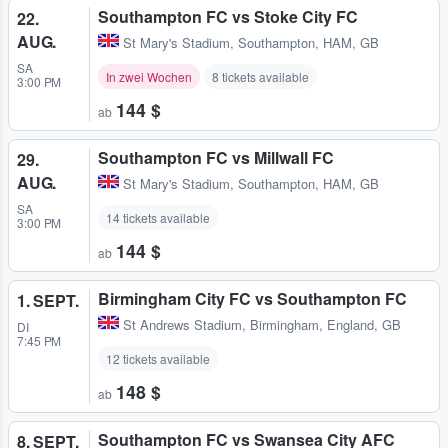
Southampton FC vs Stoke City FC
22.
AUG.
St Mary's Stadium
,
Southampton, HAM, GB
SA
In zwei Wochen
8 tickets available
3:00 PM
144 $
ab
Southampton FC vs Millwall FC
29.
AUG.
St Mary's Stadium
,
Southampton, HAM, GB
SA
14 tickets available
3:00 PM
144 $
ab
Birmingham City FC vs Southampton FC
1. SEPT.
St Andrews Stadium
,
Birmingham, England, GB
DI
7:45 PM
12 tickets available
148 $
ab
Southampton FC vs Swansea City AFC
8. SEPT.