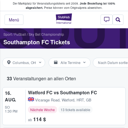
Der Marktplatz für Veranstaltungstickets seit 2009.
Jede Bestellung ist 100%
ans Tickets kaufen & verkaufen
SOU
abgesichert.
Preise können vom Originalpreis abweichen.
StubHub - Wo Fans
Menü
Sport
/
Fußball
/
Sky Bet Championship
Southampton FC Tickets
Columbus, OH
Alle Termine
Nach Datum sortie
33
Veranstaltungen an allen Orten
Watford FC vs Southampton FC
16.
AUG.
Vicarage Road
,
Watford, HRT, GB
SO
Nächste Woche
13 tickets available
1:30 PM
114 $
ab