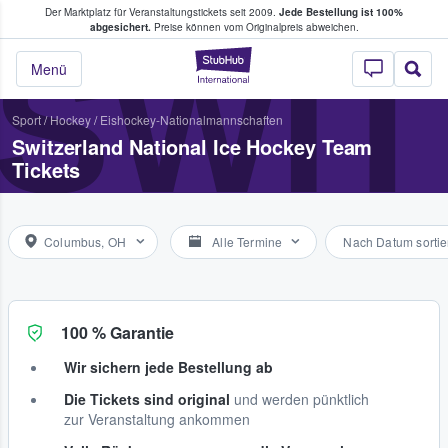
Der Marktplatz für Veranstaltungstickets seit 2009.
Jede Bestellung ist 100%
ans Tickets kaufen & verkaufen
abgesichert.
Preise können vom Originalpreis abweichen.
SWIT
StubHub - Wo Fans
Menü
Sport
/
Hockey
/
Eishockey-Nationalmannschaften
Switzerland National Ice Hockey Team
Tickets
Columbus, OH
Alle Termine
Nach Datum sortie
100 % Garantie
Wir sichern jede Bestellung ab
Die Tickets sind original
und werden pünktlich
zur Veranstaltung ankommen