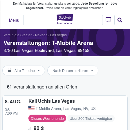
Der Marktplatz für Veranstaltungstickets seit 2009.
Jede Bestellung ist 100%
ans Tickets kaufen & verkaufen
abgesichert.
Preise können vom Originalpreis abweichen.
T-MO
StubHub - Wo Fans
Menü
Vereinigte Staaten
/
Nevada
/
Las Vegas
Veranstaltungen: T-Mobile Arena
3780 Las Vegas Boulevard, Las Vegas, 89158
Alle Termine
Nach Datum sortieren
61
Veranstaltungen an allen Orten
Kali Uchis Las Vegas
8. AUG.
T-Mobile Arena
,
Las Vegas, NV, US
SA
7:00 PM
Dieses Wochenende
Über 200 Tickets verfügbar
90 $
ab