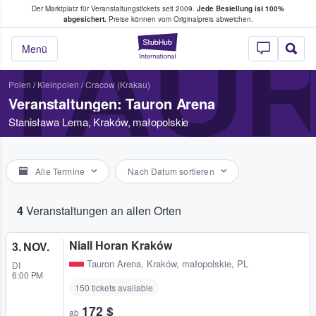
Der Marktplatz für Veranstaltungstickets seit 2009.
Jede Bestellung ist 100%
ans Tickets kaufen & verkaufen
abgesichert.
Preise können vom Originalpreis abweichen.
TAU
StubHub - Wo Fans
Menü
Polen
/
Kleinpolen
/
Cracow (Krakau)
Veranstaltungen: Tauron Arena
Stanisława Lema, Kraków, małopolskie
Alle Termine
Nach Datum sortieren
4
Veranstaltungen an allen Orten
Niall Horan Kraków
3. NOV.
Tauron Arena
,
Kraków, małopolskie, PL
DI
6:00 PM
150 tickets available
172 $
ab