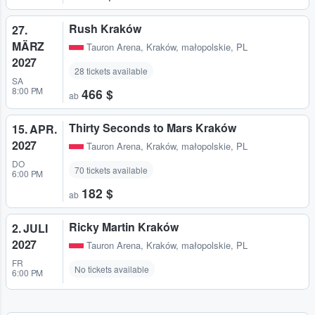
Rush Kraków
27.
MÄRZ
Tauron Arena
,
Kraków, małopolskie, PL
2027
28 tickets available
SA
8:00 PM
466 $
ab
Thirty Seconds to Mars Kraków
15. APR.
2027
Tauron Arena
,
Kraków, małopolskie, PL
DO
70 tickets available
6:00 PM
182 $
ab
Ricky Martin Kraków
2. JULI
2027
Tauron Arena
,
Kraków, małopolskie, PL
FR
No tickets available
6:00 PM