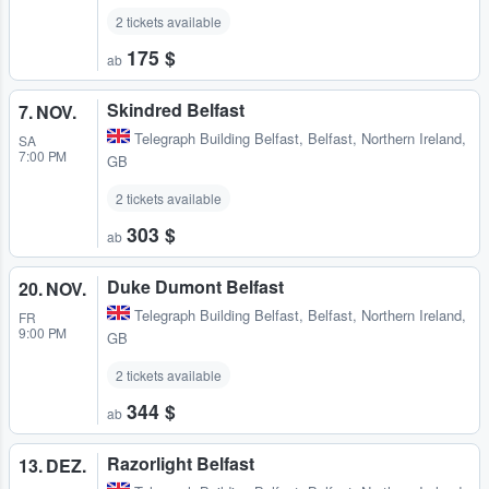
2 tickets available
175 $
ab
Skindred Belfast
7. NOV.
Telegraph Building Belfast
,
Belfast, Northern Ireland,
SA
7:00 PM
GB
2 tickets available
303 $
ab
Duke Dumont Belfast
20. NOV.
Telegraph Building Belfast
,
Belfast, Northern Ireland,
FR
9:00 PM
GB
2 tickets available
344 $
ab
Razorlight Belfast
13. DEZ.