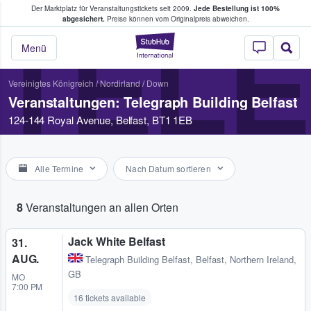
Der Marktplatz für Veranstaltungstickets seit 2009.
Jede Bestellung ist 100%
ans Tickets kaufen & verkaufen
abgesichert.
Preise können vom Originalpreis abweichen.
TELE
StubHub - Wo Fans
Menü
Vereinigtes Königreich
/
Nordirland
/
Down
Veranstaltungen: Telegraph Building Belfast
124-144 Royal Avenue, Belfast, BT1 1EB
Alle Termine
Nach Datum sortieren
8
Veranstaltungen an allen Orten
Jack White Belfast
31.
AUG.
Telegraph Building Belfast
,
Belfast, Northern Ireland,
GB
MO
7:00 PM
16 tickets available