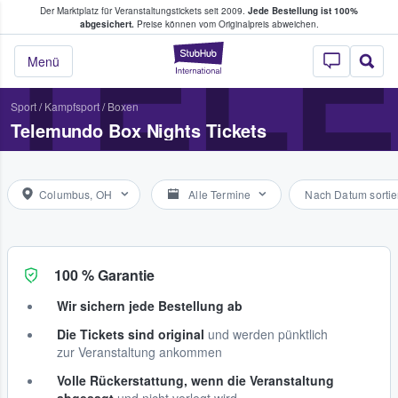
Der Marktplatz für Veranstaltungstickets seit 2009.
Jede Bestellung ist 100%
ans Tickets kaufen & verkaufen
TEL
abgesichert.
Preise können vom Originalpreis abweichen.
StubHub - Wo Fans
Menü
Sport
/
Kampfsport
/
Boxen
Telemundo Box Nights Tickets
Columbus, OH
Alle Termine
Nach Datum sortie
100 % Garantie
Wir sichern jede Bestellung ab
Die Tickets sind original
und werden pünktlich
zur Veranstaltung ankommen
Volle Rückerstattung, wenn die Veranstaltung