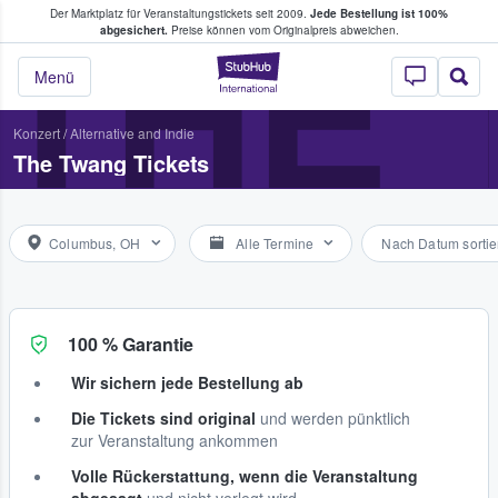
Der Marktplatz für Veranstaltungstickets seit 2009.
Jede Bestellung ist 100%
ans Tickets kaufen & verkaufen
THE
abgesichert.
Preise können vom Originalpreis abweichen.
StubHub - Wo Fans
Menü
Konzert
/
Alternative and Indie
The Twang Tickets
Columbus, OH
Alle Termine
Nach Datum sortie
100 % Garantie
Wir sichern jede Bestellung ab
Die Tickets sind original
und werden pünktlich
zur Veranstaltung ankommen
Volle Rückerstattung, wenn die Veranstaltung