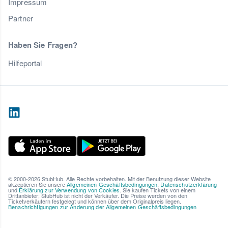
Impressum
Partner
Haben Sie Fragen?
Hilfeportal
© 2000-2026 StubHub. Alle Rechte vorbehalten. Mit der Benutzung dieser Website
akzeptieren Sie unsere
Allgemeinen Geschäftsbedingungen
,
Datenschutzerklärung
und
Erklärung zur Verwendung von Cookies
. Sie kaufen Tickets von einem
Drittanbieter; StubHub ist nicht der Verkäufer. Die Preise werden von den
Ticketverkäufern festgelegt und können über dem Originalpreis liegen.
Benachrichtigungen zur Änderung der Allgemeinen Geschäftsbedingungen