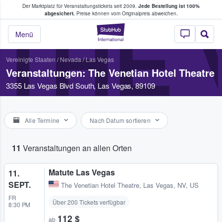
Der Marktplatz für Veranstaltungstickets seit 2009.
Jede Bestellung ist 100%
ans Tickets kaufen & verkaufen
abgesichert.
Preise können vom Originalpreis abweichen.
THE 
StubHub - Wo Fans
Menü
Vereinigte Staaten
/
Nevada
/
Las Vegas
Veranstaltungen: The Venetian Hotel Theatre
3355 Las Vegas Blvd South, Las Vegas, 89109
Alle Termine
Nach Datum sortieren
11
Veranstaltungen an allen Orten
Matute Las Vegas
11.
SEPT.
The Venetian Hotel Theatre
,
Las Vegas, NV, US
FR
Über 200 Tickets verfügbar
8:30 PM
112 $
ab