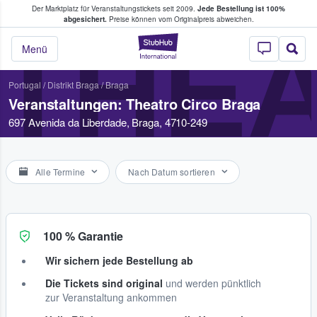
Der Marktplatz für Veranstaltungstickets seit 2009.
Jede Bestellung ist 100%
ans Tickets kaufen & verkaufen
abgesichert.
Preise können vom Originalpreis abweichen.
THE
StubHub - Wo Fans
Menü
Portugal
/
Distrikt Braga
/
Braga
Veranstaltungen: Theatro Circo Braga
697 Avenida da Liberdade, Braga, 4710-249
Alle Termine
Nach Datum sortieren
100 % Garantie
Wir sichern jede Bestellung ab
Die Tickets sind original
und werden pünktlich
zur Veranstaltung ankommen