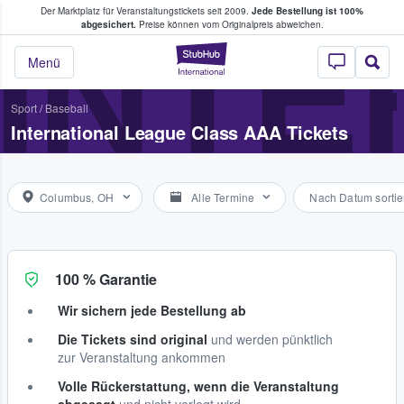
Der Marktplatz für Veranstaltungstickets seit 2009.
Jede Bestellung ist 100%
ans Tickets kaufen & verkaufen
INTE
abgesichert.
Preise können vom Originalpreis abweichen.
StubHub - Wo Fans
Menü
Sport
/
Baseball
International League Class AAA Tickets
Columbus, OH
Alle Termine
Nach Datum sortie
100 % Garantie
Wir sichern jede Bestellung ab
Die Tickets sind original
und werden pünktlich
zur Veranstaltung ankommen
Volle Rückerstattung, wenn die Veranstaltung