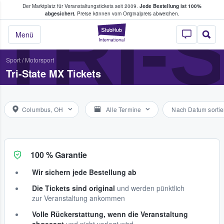
Der Marktplatz für Veranstaltungstickets seit 2009.
Jede Bestellung ist 100%
ans Tickets kaufen & verkaufen
TRI-
abgesichert.
Preise können vom Originalpreis abweichen.
StubHub - Wo Fans
Menü
Sport
/
Motorsport
Tri-State MX Tickets
Columbus, OH
Alle Termine
Nach Datum sortie
100 % Garantie
Wir sichern jede Bestellung ab
Die Tickets sind original
und werden pünktlich
zur Veranstaltung ankommen
Volle Rückerstattung, wenn die Veranstaltung