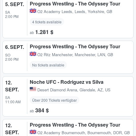
Progress Wrestling - The Odyssey Tour
5. SEPT.
O2 Academy Leeds
,
Leeds, Yorkshire, GB
SA
2:00 PM
4 tickets available
1.281 $
ab
Progress Wrestling - The Odyssey Tour
6. SEPT.
O2 Ritz Manchester
,
Manchester, LAN, GB
SO
2:00 PM
No tickets available
Noche UFC - Rodriguez vs Silva
12.
SEPT.
Desert Diamond Arena
,
Glendale, AZ, US
SA
Über 200 Tickets verfügbar
11:00 AM
384 $
ab
Progress Wrestling - The Odyssey Tour
12.
SEPT.
O2 Academy Bournemouth
,
Bournemouth, DOR, GB