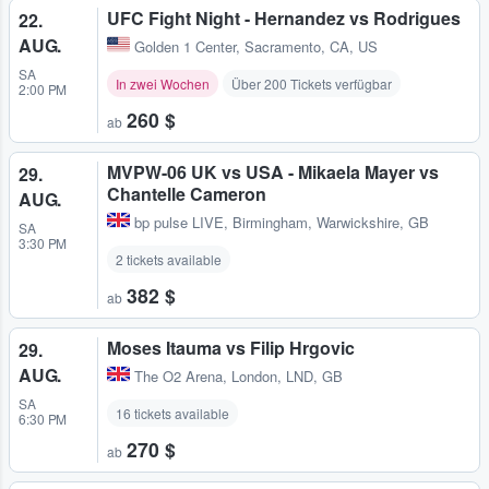
UFC Fight Night - Hernandez vs Rodrigues
22.
AUG.
Golden 1 Center
,
Sacramento, CA, US
SA
In zwei Wochen
Über 200 Tickets verfügbar
2:00 PM
260 $
ab
MVPW-06 UK vs USA - Mikaela Mayer vs
29.
Chantelle Cameron
AUG.
bp pulse LIVE
,
Birmingham, Warwickshire, GB
SA
3:30 PM
2 tickets available
382 $
ab
Moses Itauma vs Filip Hrgovic
29.
AUG.
The O2 Arena
,
London, LND, GB
SA
16 tickets available
6:30 PM
270 $
ab