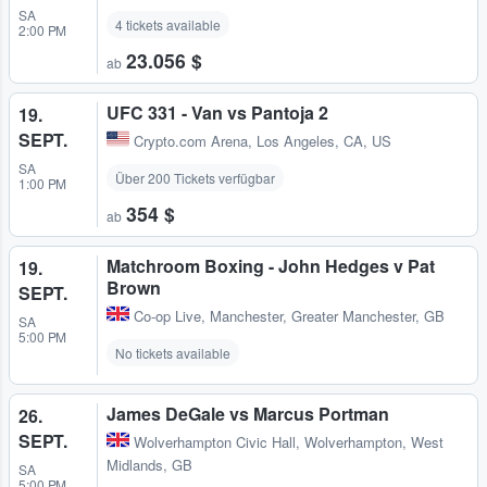
SA
4 tickets available
2:00 PM
23.056 $
ab
UFC 331 - Van vs Pantoja 2
19.
SEPT.
Crypto.com Arena
,
Los Angeles, CA, US
SA
Über 200 Tickets verfügbar
1:00 PM
354 $
ab
Matchroom Boxing - John Hedges v Pat
19.
Brown
SEPT.
Co-op Live
,
Manchester, Greater Manchester, GB
SA
5:00 PM
No tickets available
James DeGale vs Marcus Portman
26.
SEPT.
Wolverhampton Civic Hall
,
Wolverhampton, West
Midlands, GB
SA
5:00 PM