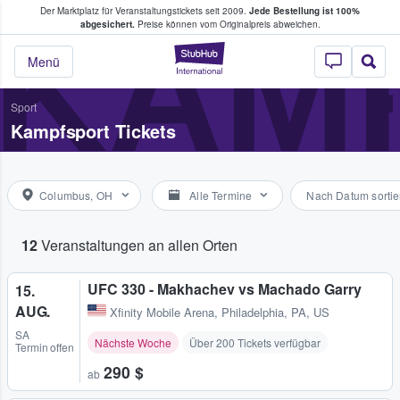
Der Marktplatz für Veranstaltungstickets seit 2009.
Jede Bestellung ist 100%
ans Tickets kaufen & verkaufen
KAM
abgesichert.
Preise können vom Originalpreis abweichen.
StubHub - Wo Fans
Menü
Sport
Kampfsport Tickets
Columbus, OH
Alle Termine
Nach Datum sortie
12
Veranstaltungen an allen Orten
UFC 330 - Makhachev vs Machado Garry
15.
AUG.
Xfinity Mobile Arena
,
Philadelphia, PA, US
SA
Nächste Woche
Über 200 Tickets verfügbar
Termin offen
290 $
ab