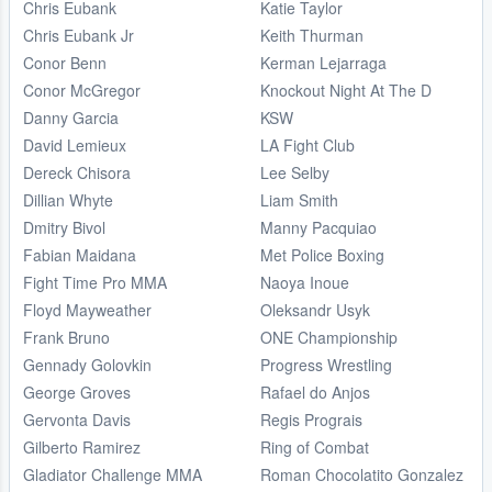
Chris Eubank
Katie Taylor
Chris Eubank Jr
Keith Thurman
Conor Benn
Kerman Lejarraga
Conor McGregor
Knockout Night At The D
Danny Garcia
KSW
David Lemieux
LA Fight Club
Dereck Chisora
Lee Selby
Dillian Whyte
Liam Smith
Dmitry Bivol
Manny Pacquiao
Fabian Maidana
Met Police Boxing
Fight Time Pro MMA
Naoya Inoue
Floyd Mayweather
Oleksandr Usyk
Frank Bruno
ONE Championship
Gennady Golovkin
Progress Wrestling
George Groves
Rafael do Anjos
Gervonta Davis
Regis Prograis
Gilberto Ramirez
Ring of Combat
Gladiator Challenge MMA
Roman Chocolatito Gonzalez