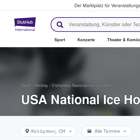
Der Marktplatz für Veranstaltungs
StubHub - Wo Fans Tickets kau
Sport
Konzerte
Theater & Komöd
Sport
/
Hockey
/
Eishockey-Nationalmannschaften
USA National Ice H
Κολόμπους, OH
Alle Termine