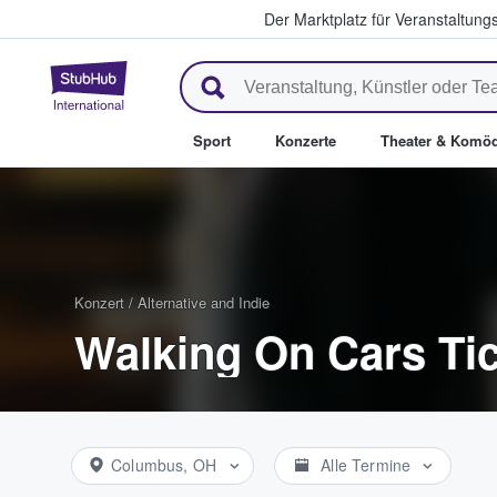
Der Marktplatz für Veranstaltungs
StubHub - Wo Fans Tickets kau
Sport
Konzerte
Theater & Komöd
Konzert
/
Alternative and Indie
Walking On Cars Ti
Columbus, OH
Alle Termine