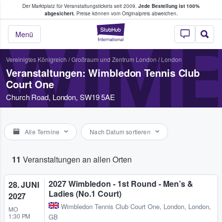
Der Marktplatz für Veranstaltungstickets seit 2009.
Jede Bestellung ist 100%
ans Tickets kaufen & verkaufen
abgesichert.
Preise können vom Originalpreis abweichen.
StubHub - Wo Fans
WIMB
Menü
Vereinigtes Königreich
/
Großraum und Zentrum London
/
London
Veranstaltungen: Wimbledon Tennis Club
Court One
Church Road, London, SW19 5AE
Alle Termine
Nach Datum sortieren
11
Veranstaltungen an allen Orten
2027 Wimbledon - 1st Round - Men’s &
28. JUNI
Ladies (No.1 Court)
2027
Wimbledon Tennis Club Court One
,
London, London,
MO
1:30 PM
GB