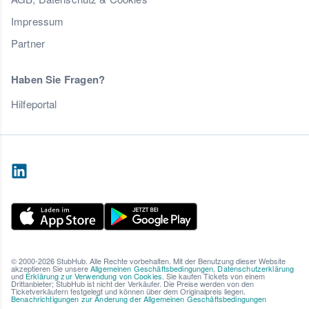
Impressum
Partner
Haben Sie Fragen?
Hilfeportal
© 2000-2026 StubHub. Alle Rechte vorbehalten. Mit der Benutzung dieser Website
akzeptieren Sie unsere
Allgemeinen Geschäftsbedingungen
,
Datenschutzerklärung
und
Erklärung zur Verwendung von Cookies
. Sie kaufen Tickets von einem
Drittanbieter; StubHub ist nicht der Verkäufer. Die Preise werden von den
Ticketverkäufern festgelegt und können über dem Originalpreis liegen.
Benachrichtigungen zur Änderung der Allgemeinen Geschäftsbedingungen