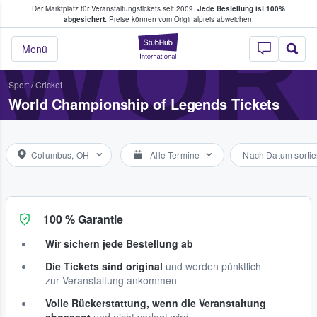
Der Marktplatz für Veranstaltungstickets seit 2009.
Jede Bestellung ist 100%
ans Tickets kaufen & verkaufen
WOR
abgesichert.
Preise können vom Originalpreis abweichen.
StubHub - Wo Fans
Menü
Sport
/
Cricket
World Championship of Legends Tickets
Columbus, OH
Alle Termine
Nach Datum sortie
100 % Garantie
Wir sichern jede Bestellung ab
Die Tickets sind original
und werden pünktlich
zur Veranstaltung ankommen
Volle Rückerstattung, wenn die Veranstaltung