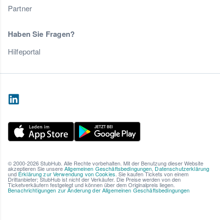
Partner
Haben Sie Fragen?
Hilfeportal
© 2000-2026 StubHub. Alle Rechte vorbehalten. Mit der Benutzung dieser Website
akzeptieren Sie unsere
Allgemeinen Geschäftsbedingungen
,
Datenschutzerklärung
und
Erklärung zur Verwendung von Cookies
. Sie kaufen Tickets von einem
Drittanbieter; StubHub ist nicht der Verkäufer. Die Preise werden von den
Ticketverkäufern festgelegt und können über dem Originalpreis liegen.
Benachrichtigungen zur Änderung der Allgemeinen Geschäftsbedingungen