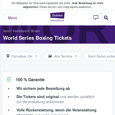
Der Marktplatz für Veranstaltungstickets seit 2009.
Jede Bestellung ist 100%
ans Tickets kaufen & verkaufen
WORL
abgesichert.
Preise können vom Originalpreis abweichen.
StubHub - Wo Fans
Menü
Sport
/
Kampfsport
/
Boxen
World Series Boxing Tickets
Columbus, OH
Alle Termine
Nach Datum sortie
100 % Garantie
Wir sichern jede Bestellung ab
Die Tickets sind original
und werden pünktlich
zur Veranstaltung ankommen
Volle Rückerstattung, wenn die Veranstaltung