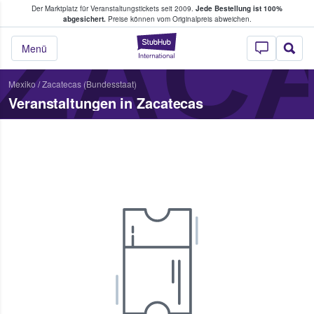
Der Marktplatz für Veranstaltungstickets seit 2009.
Jede Bestellung ist 100%
ans Tickets kaufen & verkaufen
ZAC
abgesichert.
Preise können vom Originalpreis abweichen.
StubHub - Wo Fans
Menü
Mexiko
/
Zacatecas (Bundesstaat)
Veranstaltungen in Zacatecas