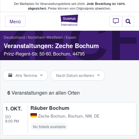
Der Marktplatz für Veranstaltungstickets seit 2009.
Jede Bestellung ist 100%
ans Tickets kaufen & verkaufen
abgesichert.
Preise können vom Originalpreis abweichen.
ZEC
StubHub - Wo Fans
Menü
Deutschland
/
Nordrhein-Westfalen
/
Essen
Veranstaltungen: Zeche Bochum
Prinz-Regent-Str. 50-60, Bochum, 44795
Alle Termine
Nach Datum sortieren
6
Veranstaltungen an allen Orten
Räuber Bochum
1. OKT.
Zeche Bochum
,
Bochum, NW, DE
DO
8:00 PM
No tickets available