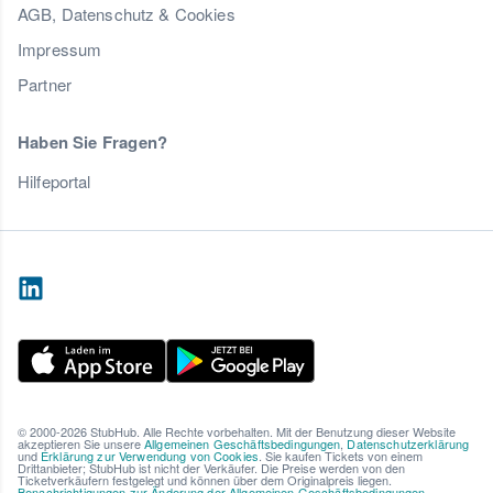
AGB, Datenschutz & Cookies
Impressum
Partner
Haben Sie Fragen?
Hilfeportal
© 2000-2026 StubHub. Alle Rechte vorbehalten. Mit der Benutzung dieser Website
akzeptieren Sie unsere
Allgemeinen Geschäftsbedingungen
,
Datenschutzerklärung
und
Erklärung zur Verwendung von Cookies
. Sie kaufen Tickets von einem
Drittanbieter; StubHub ist nicht der Verkäufer. Die Preise werden von den
Ticketverkäufern festgelegt und können über dem Originalpreis liegen.
Benachrichtigungen zur Änderung der Allgemeinen Geschäftsbedingungen