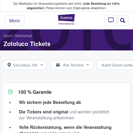
Der Marktplatz für Veranstaltungstickets seit 2009.
Jede Bestellung ist 100%
ans Tickets kaufen & verkaufen
ZOT
abgesichert.
Preise können vom Originalpreis abweichen.
StubHub - Wo Fans
Menü
Sport
/
Stierkampf
Zotoluco Tickets
Columbus, OH
Alle Termine
Nach Datum sortie
100 % Garantie
Wir sichern jede Bestellung ab
Die Tickets sind original
und werden pünktlich
zur Veranstaltung ankommen
Volle Rückerstattung, wenn die Veranstaltung