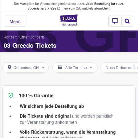
Der Marktplatz für Veranstaltungstickets seit 2009.
Jede Bestellung ist 100%
ans Tickets kaufen & verkaufen
03 G
abgesichert.
Preise können vom Originalpreis abweichen.
StubHub - Wo Fans
Menü
Konzert
/
Other Concerts
03 Greedo Tickets
Columbus, OH
Alle Termine
Nach Datum sortie
100 % Garantie
Wir sichern jede Bestellung ab
Die Tickets sind original
und werden pünktlich
zur Veranstaltung ankommen
Volle Rückerstattung, wenn die Veranstaltung