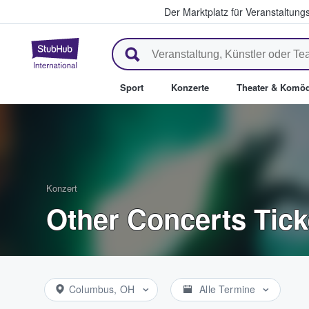
Der Marktplatz für Veranstaltungs
StubHub - Wo Fans Tickets kau
Sport
Konzerte
Theater & Komöd
Konzert
Other Concerts Tick
Columbus, OH
Alle Termine