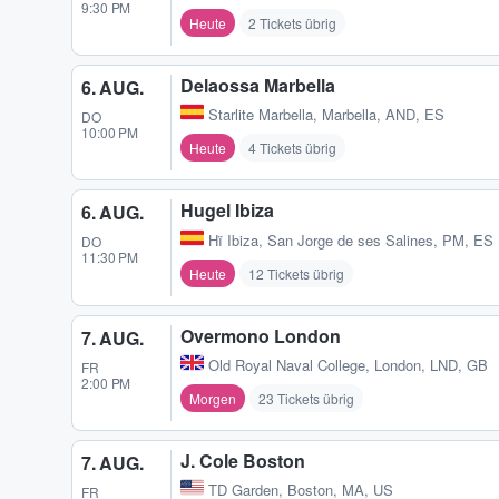
9:30 PM
Heute
2 Tickets übrig
Delaossa Marbella
6. AUG.
Starlite Marbella
,
Marbella, AND, ES
DO
10:00 PM
Heute
4 Tickets übrig
Hugel Ibiza
6. AUG.
Hï Ibiza
,
San Jorge de ses Salines, PM, ES
DO
11:30 PM
Heute
12 Tickets übrig
Overmono London
7. AUG.
Old Royal Naval College
,
London, LND, GB
FR
2:00 PM
Morgen
23 Tickets übrig
J. Cole Boston
7. AUG.
TD Garden
,
Boston, MA, US
FR