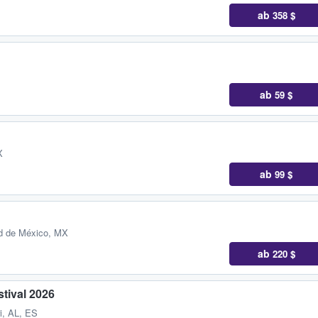
ab
358 $
ab
59 $
X
ab
99 $
d de México, MX
ab
220 $
tival 2026
i, AL, ES