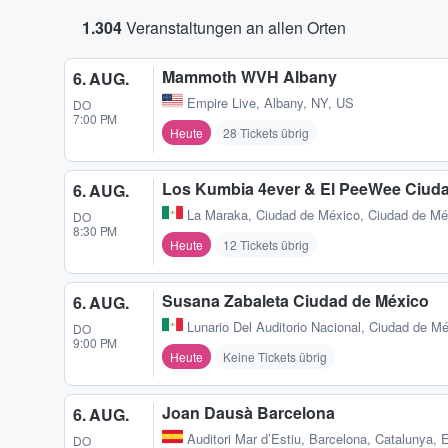
1.304
Veranstaltungen an allen Orten
Mammoth WVH Albany
6. AUG.
Empire Live
,
Albany, NY, US
DO
7:00 PM
Heute
28 Tickets übrig
Los Kumbia 4ever & El PeeWee Ciud
6. AUG.
La Maraka
,
Ciudad de México, Ciudad de M
DO
8:30 PM
Heute
12 Tickets übrig
Susana Zabaleta Ciudad de México
6. AUG.
Lunario Del Auditorio Nacional
,
Ciudad de Mé
DO
9:00 PM
Heute
Keine Tickets übrig
Joan Dausà Barcelona
6. AUG.
Auditori Mar d’Estiu
,
Barcelona, Catalunya, 
DO