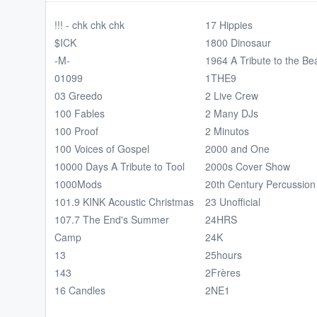
!!! - chk chk chk
17 Hippies
$ICK
1800 Dinosaur
-M-
1964 A Tribute to the Be
01099
1THE9
03 Greedo
2 Live Crew
100 Fables
2 Many DJs
100 Proof
2 Minutos
100 Voices of Gospel
2000 and One
10000 Days A Tribute to Tool
2000s Cover Show
1000Mods
20th Century Percussion
101.9 KINK Acoustic Christmas
23 Unofficial
107.7 The End's Summer
24HRS
Camp
24K
13
25hours
143
2Frères
16 Candles
2NE1