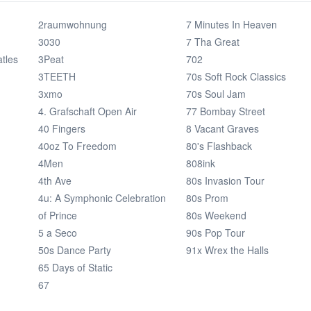
2raumwohnung
7 Minutes In Heaven
3030
7 Tha Great
atles
3Peat
702
3TEETH
70s Soft Rock Classics
3xmo
70s Soul Jam
4. Grafschaft Open Air
77 Bombay Street
40 Fingers
8 Vacant Graves
40oz To Freedom
80's Flashback
4Men
808ink
4th Ave
80s Invasion Tour
4u: A Symphonic Celebration
80s Prom
of Prince
80s Weekend
5 a Seco
90s Pop Tour
50s Dance Party
91x Wrex the Halls
65 Days of Static
67