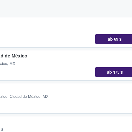
ab
69 $
ad de México
éxico, MX
ab
175 $
xico, Ciudad de México, MX
ES