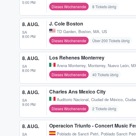
5:00 PM
Dieses Wochenende
8 Tickets übrig
J. Cole Boston
8. AUG.
TD Garden
,
Boston, MA, US
SA
8:00 PM
Dieses Wochenende
Über 200 Tickets übrig
Los Rehenes Monterrey
8. AUG.
Arena Monterrey
,
Monterrey, Nuevo León, M
SA
8:00 PM
Dieses Wochenende
40 Tickets übrig
Charles Ans Mexico City
8. AUG.
Auditorio Nacional
,
Ciudad de México, Ciuda
SA
9:00 PM
Dieses Wochenende
2 Tickets übrig
Operacion Triunfo - Concert Music Fes
8. AUG.
Poblado de Sancti Petri
,
Poblado Sancti Petr
SA