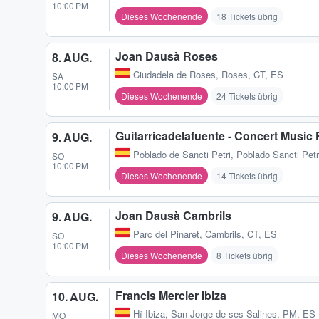
10:00 PM
Dieses Wochenende
18 Tickets übrig
Joan Dausà Roses
8. AUG.
Ciudadela de Roses
,
Roses, CT, ES
SA
10:00 PM
Dieses Wochenende
24 Tickets übrig
Guitarricadelafuente - Concert Music 
9. AUG.
Poblado de Sancti Petri
,
Poblado Sancti Petr
SO
10:00 PM
Dieses Wochenende
14 Tickets übrig
Joan Dausà Cambrils
9. AUG.
Parc del Pinaret
,
Cambrils, CT, ES
SO
10:00 PM
Dieses Wochenende
8 Tickets übrig
Francis Mercier Ibiza
10. AUG.
Hï Ibiza
,
San Jorge de ses Salines, PM, ES
MO