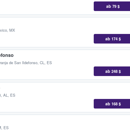
ab
79 $
éxico, MX
ab
174 $
efonso
ranja de San Ildefonso, CL, ES
ab
248 $
6
i, AL, ES
ab
168 $
M, ES