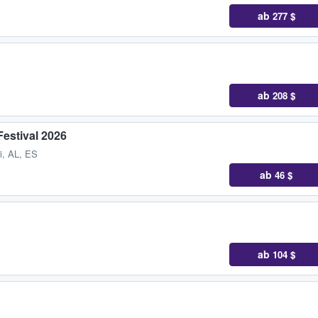
ab
277 $
ab
208 $
Festival 2026
i, AL, ES
ab
46 $
ab
104 $