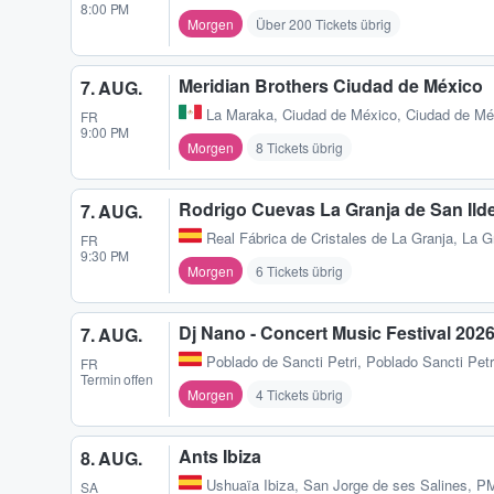
8:00 PM
Morgen
Über 200 Tickets übrig
Meridian Brothers Ciudad de México
7. AUG.
La Maraka
,
Ciudad de México, Ciudad de M
FR
9:00 PM
Morgen
8 Tickets übrig
Rodrigo Cuevas La Granja de San Ild
7. AUG.
Real Fábrica de Cristales de La Granja
,
La G
FR
9:30 PM
Morgen
6 Tickets übrig
Dj Nano - Concert Music Festival 202
7. AUG.
Poblado de Sancti Petri
,
Poblado Sancti Petr
FR
Termin offen
Morgen
4 Tickets übrig
Ants Ibiza
8. AUG.
Ushuaïa Ibiza
,
San Jorge de ses Salines, P
SA