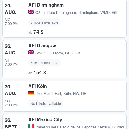
AFI Birmingham
24.
AUG.
O2 Institute Birmingham
,
Birmingham, WMD, GB
MO
8 tickets available
7:00 PM
74 $
ab
AFI Glasgow
26.
AUG.
SWG3
,
Glasgow, GLG, GB
MI
6 tickets available
7:00 PM
154 $
ab
AFI Köln
30.
AUG.
Live Music Hall
,
Köln, NW, DE
SO
No tickets available
7:00 PM
AFI Mexico City
26.
SEPT.
Pabellón del Palacio de los Deportes México
,
Ciudad