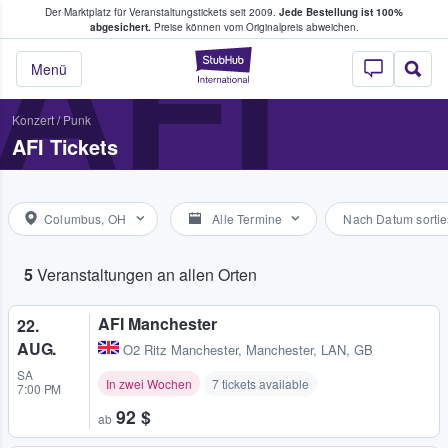
Der Marktplatz für Veranstaltungstickets seit 2009.
Jede Bestellung ist 100%
ans Tickets kaufen & verkaufen
AFI
abgesichert.
Preise können vom Originalpreis abweichen.
StubHub - Wo Fans
Menü
Konzert
/
Punk
AFI Tickets
Columbus, OH
Alle Termine
Nach Datum sortie
5
Veranstaltungen an allen Orten
AFI Manchester
22.
AUG.
O2 Ritz Manchester
,
Manchester, LAN, GB
SA
In zwei Wochen
7 tickets available
7:00 PM
92 $
ab