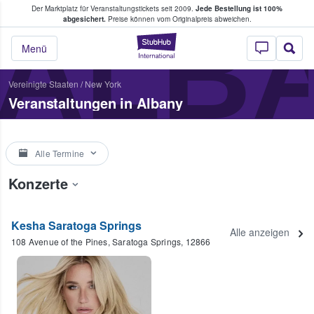
Der Marktplatz für Veranstaltungstickets seit 2009.
Jede Bestellung ist 100%
ans Tickets kaufen & verkaufen
ALB
abgesichert.
Preise können vom Originalpreis abweichen.
StubHub - Wo Fans
Menü
Vereinigte Staaten
/
New York
Veranstaltungen in Albany
Alle Termine
Konzerte
Kesha Saratoga Springs
Alle anzeigen
108 Avenue of the Pines, Saratoga Springs, 12866