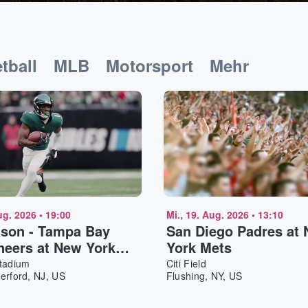
tball
MLB
Motorsport
Mehr
Aug. 2026
•
19:00
Mi., 19. Aug. 2026
•
13:10
son - Tampa Bay
San Diego Padres at
eers at New York
York Mets
Stadium
Citi Field
erford, NJ, US
Flushing, NY, US