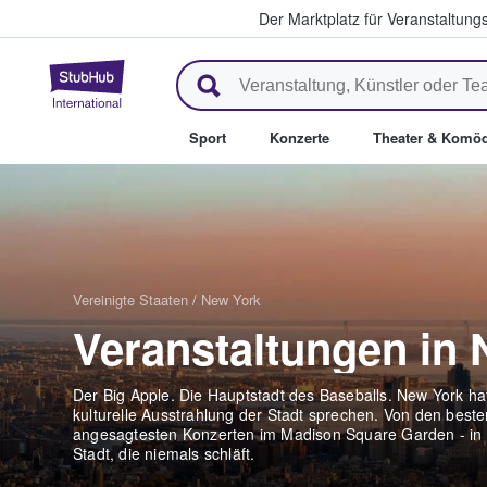
Der Marktplatz für Veranstaltungs
StubHub - Wo Fans Tickets kau
Sport
Konzerte
Theater & Komöd
Vereinigte Staaten
/
New York
Veranstaltungen in
Der Big Apple. Die Hauptstadt des Baseballs. New York ha
kulturelle Ausstrahlung der Stadt sprechen. Von den best
angesagtesten Konzerten im Madison Square Garden - in N
Stadt, die niemals schläft.