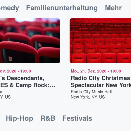
omedy
Familienunterhaltung
Mehr
Nov. 2026
•
19:00
Mo., 21. Dez. 2026
•
19:00
's Descendants,
Radio City Christmas
ES & Camp Rock:
Spectacular New Yor
 Collide Concert
na
Radio City Music Hall
NY, US
New York, NY, US
lmont
Hip-Hop
R&B
Festivals