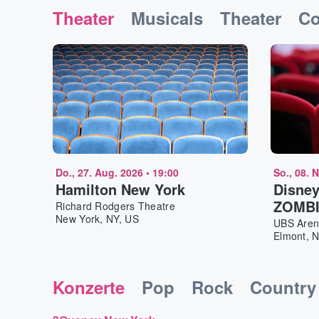
Theater
Musicals
Theater
C
Do., 27. Aug. 2026
•
19:00
So., 08. 
Hamilton New York
Disney
ZOMBI
Richard Rodgers Theatre
New York, NY, US
Worlds
UBS Are
Elmont, 
Tour E
Konzerte
Pop
Rock
Country