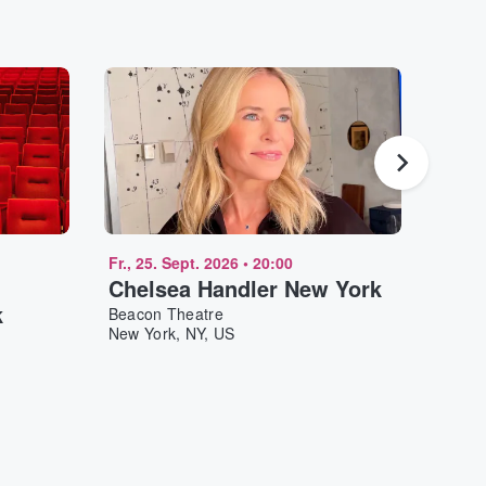
Fr., 25. Sept. 2026
•
20:00
Sa., 1
Chelsea Handler New York
Jerr
k
Beacon Theatre
Beaco
New York, NY, US
New Y