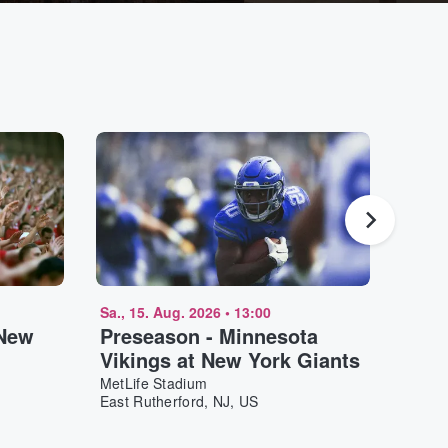
Sa., 15. Aug. 2026
•
13:00
Sa., 2
 New
Preseason - Minnesota
Inte
Vikings at New York Giants
Red 
MetLife Stadium
Sports
East Rutherford, NJ, US
Harris