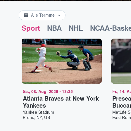
Alle Termine
Sport
NBA
NHL
NCAA-Baske
Sa., 08. Aug. 2026
•
13:35
Fr., 14. 
Atlanta Braves at New York
Presea
Yankees
Buccan
Jets
Yankee Stadium
MetLife 
Bronx, NY, US
East Ruth