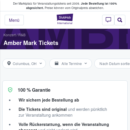
Der Marktplatz für Veranstaltungstickets seit 2009.
Jede Bestellung ist 100%
ans Tickets kaufen & verkaufen
AMB
abgesichert.
Preise können vom Originalpreis abweichen.
StubHub - Wo Fans
Menü
Konzert
/
R&B
Amber Mark Tickets
Columbus, OH
Alle Termine
Nach Datum sortie
100 % Garantie
Wir sichern jede Bestellung ab
Die Tickets sind original
und werden pünktlich
zur Veranstaltung ankommen
Volle Rückerstattung, wenn die Veranstaltung