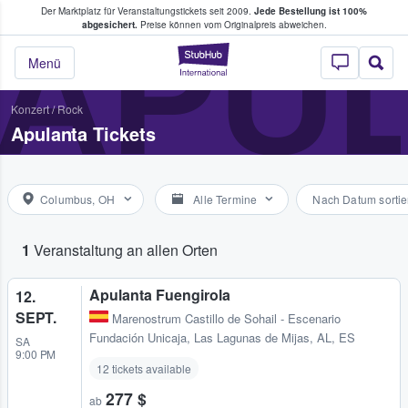
Der Marktplatz für Veranstaltungstickets seit 2009.
Jede Bestellung ist 100%
ans Tickets kaufen & verkaufen
APU
abgesichert.
Preise können vom Originalpreis abweichen.
StubHub - Wo Fans
Menü
Konzert
/
Rock
Apulanta Tickets
Columbus, OH
Alle Termine
Nach Datum sortie
1
Veranstaltung an allen Orten
Apulanta Fuengirola
12.
SEPT.
Marenostrum Castillo de Sohail - Escenario
Fundación Unicaja
,
Las Lagunas de Mijas, AL, ES
SA
9:00 PM
12 tickets available
277 $
ab