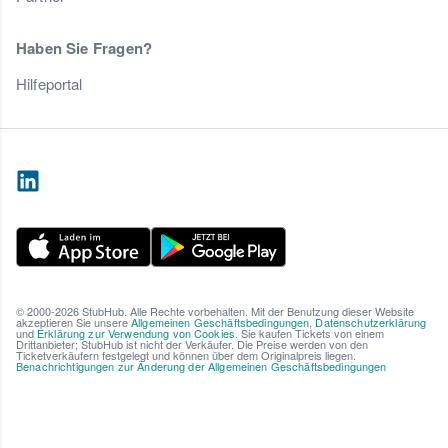
Haben Sie Fragen?
Hilfeportal
© 2000-2026 StubHub. Alle Rechte vorbehalten. Mit der Benutzung dieser Website
akzeptieren Sie unsere
Allgemeinen Geschäftsbedingungen
,
Datenschutzerklärung
und
Erklärung zur Verwendung von Cookies
. Sie kaufen Tickets von einem
Drittanbieter; StubHub ist nicht der Verkäufer. Die Preise werden von den
Ticketverkäufern festgelegt und können über dem Originalpreis liegen.
Benachrichtigungen zur Änderung der Allgemeinen Geschäftsbedingungen