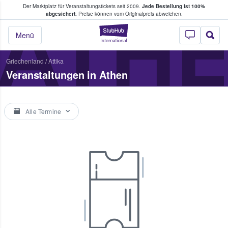
Der Marktplatz für Veranstaltungstickets seit 2009.
Jede Bestellung ist 100%
ans Tickets kaufen & verkaufen
ATH
abgesichert.
Preise können vom Originalpreis abweichen.
StubHub - Wo Fans
Menü
Griechenland
/
Attika
Veranstaltungen in Athen
Alle Termine