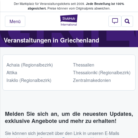
GRI
Der Marktplatz für Veranstaltungstickets seit 2009.
Jede Bestellung ist 100%
ans Tickets kaufen & verkaufen
abgesichert.
Preise können vom Originalpreis abweichen.
StubHub - Wo Fans
Menü
Veranstaltungen in Griechenland
Achaia (Regionalbezirk)
Thessalien
Attika
Thessaloniki (Regionalbezirk)
Iraklio (Regionalbezirk)
Zentralmakedonien
Melden Sie sich an, um die neuesten Updates,
exklusive Angebote und mehr zu erhalten!
Sie können sich jederzeit über den Link in unseren E-Mails