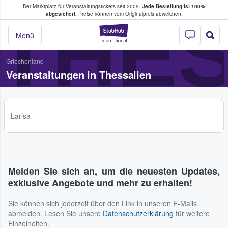
Der Marktplatz für Veranstaltungstickets seit 2009.
Jede Bestellung ist 100%
ans Tickets kaufen & verkaufen
THES
abgesichert.
Preise können vom Originalpreis abweichen.
StubHub - Wo Fans
Menü
Griechenland
Veranstaltungen in Thessalien
Larisa
Melden Sie sich an, um die neuesten Updates,
exklusive Angebote und mehr zu erhalten!
Sie können sich jederzeit über den Link in unseren E-Mails
abmelden. Lesen Sie unsere
Datenschutzerklärung
für weitere
Einzelheiten.