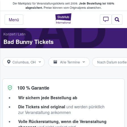
Der Marktplatz für Veranstaltungstickets seit 2009.
Jede Bestellung ist 100%
ans Tickets kaufen & verkaufen
BAD
abgesichert.
Preise können vom Originalpreis abweichen.
StubHub - Wo Fans
Menü
Konzert
/
Latin
Bad Bunny Tickets
Columbus, OH
Alle Termine
Nach Datum sortie
100 % Garantie
Wir sichern jede Bestellung ab
Die Tickets sind original
und werden pünktlich
zur Veranstaltung ankommen
Volle Rückerstattung, wenn die Veranstaltung