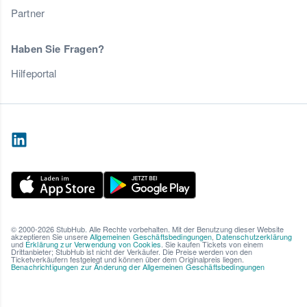
Partner
Haben Sie Fragen?
Hilfeportal
© 2000-2026 StubHub. Alle Rechte vorbehalten. Mit der Benutzung dieser Website
akzeptieren Sie unsere
Allgemeinen Geschäftsbedingungen
,
Datenschutzerklärung
und
Erklärung zur Verwendung von Cookies
. Sie kaufen Tickets von einem
Drittanbieter; StubHub ist nicht der Verkäufer. Die Preise werden von den
Ticketverkäufern festgelegt und können über dem Originalpreis liegen.
Benachrichtigungen zur Änderung der Allgemeinen Geschäftsbedingungen