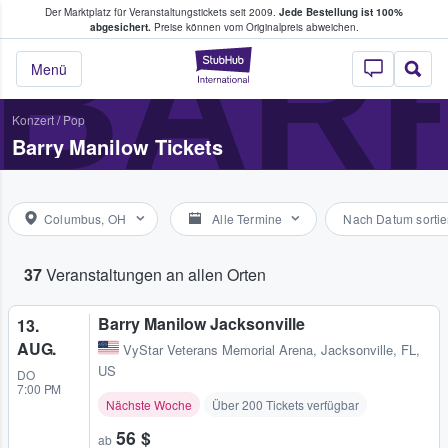
Der Marktplatz für Veranstaltungstickets seit 2009.
Jede Bestellung ist 100%
ans Tickets kaufen & verkaufen
BAR
abgesichert.
Preise können vom Originalpreis abweichen.
StubHub - Wo Fans
Menü
Konzert
/
Pop
Barry Manilow Tickets
Columbus, OH
Alle Termine
Nach Datum sortie
37
Veranstaltungen an allen Orten
Barry Manilow Jacksonville
13.
AUG.
VyStar Veterans Memorial Arena
,
Jacksonville, FL,
US
DO
7:00 PM
Nächste Woche
Über 200 Tickets verfügbar
56 $
ab