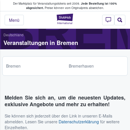
Der Marktplatz für Veranstaltungstickets seit 2009.
Jede Bestellung ist 100%
ans Tickets kaufen & verkaufen
BRE
abgesichert.
Preise können vom Originalpreis abweichen.
StubHub - Wo Fans
Menü
Deutschland
Veranstaltungen in Bremen
Bremen
Bremerhaven
Melden Sie sich an, um die neuesten Updates,
exklusive Angebote und mehr zu erhalten!
Sie können sich jederzeit über den Link in unseren E-Mails
abmelden. Lesen Sie unsere
Datenschutzerklärung
für weitere
Einzelheiten.