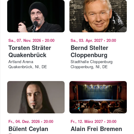
Sa., 07. Nov. 2026
•
20:00
Sa., 03. Apr. 2027
•
20:00
Torsten Sträter
Bernd Stelter
Quakenbrück
Cloppenburg
Artland Arena
Stadthalle Cloppenburg
Quakenbrück, NI, DE
Cloppenburg, NI, DE
Fr., 04. Dez. 2026
•
20:00
Fr., 12. März 2027
•
20:00
Bülent Ceylan
Alain Frei Bremen