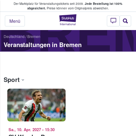
Der Marktplatz für Veranstaltungstickets seit 2009.
Jede Bestellung ist 100%
ans Tickets kaufen & verkaufen
BRE
abgesichert.
Preise können vom Originalpreis abweichen.
StubHub - Wo Fans
Menü
Deutschland
/
Bremen
Veranstaltungen in Bremen
Sport
Sa., 10. Apr. 2027
•
15:30