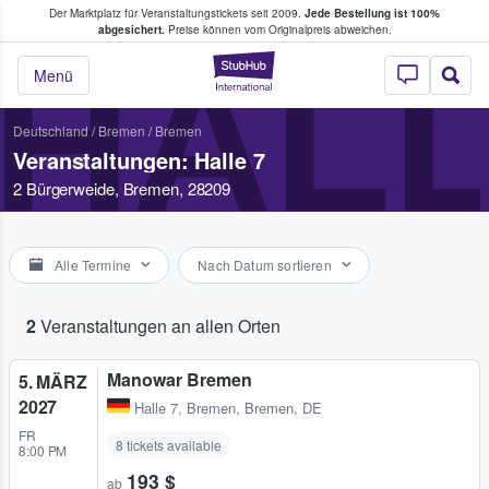
Der Marktplatz für Veranstaltungstickets seit 2009.
Jede Bestellung ist 100%
ans Tickets kaufen & verkaufen
abgesichert.
Preise können vom Originalpreis abweichen.
HALL
StubHub - Wo Fans
Menü
Deutschland
/
Bremen
/
Bremen
Veranstaltungen: Halle 7
2 Bürgerweide, Bremen, 28209
Alle Termine
Nach Datum sortieren
2
Veranstaltungen an allen Orten
Manowar Bremen
5. MÄRZ
2027
Halle 7
,
Bremen, Bremen, DE
FR
8 tickets available
8:00 PM
193 $
ab