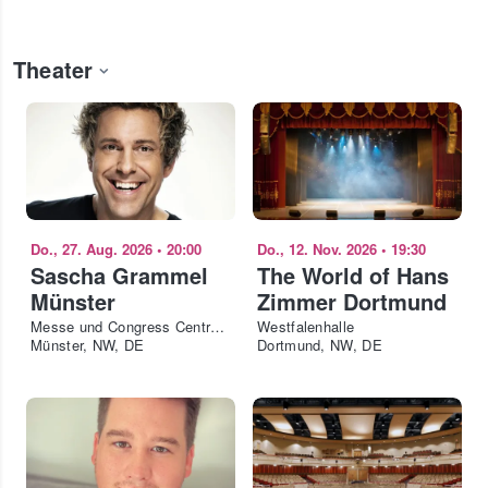
Theater
Do., 27. Aug. 2026
•
20:00
Do., 12. Nov. 2026
•
19:30
Sascha Grammel
The World of Hans
Münster
Zimmer Dortmund
Messe und Congress Centrum Halle Münsterland
Westfalenhalle
Münster, NW, DE
Dortmund, NW, DE