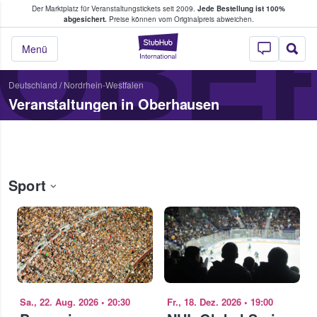
Der Marktplatz für Veranstaltungstickets seit 2009.
Jede Bestellung ist 100%
ans Tickets kaufen & verkaufen
OBE
abgesichert.
Preise können vom Originalpreis abweichen.
StubHub - Wo Fans
Menü
Deutschland
/
Nordrhein-Westfalen
Veranstaltungen in Oberhausen
Sport
Sa., 22. Aug. 2026
•
20:30
Fr., 18. Dez. 2026
•
19:00