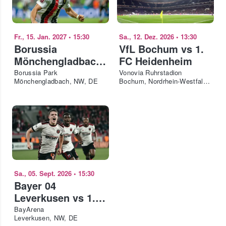
Fr., 15. Jan. 2027
•
15:30
Sa., 12. Dez. 2026
•
13:30
Borussia
VfL Bochum vs 1.
Mönchengladbach
FC Heidenheim
vs 1. FC Union
Borussia Park
Vonovia Ruhrstadion
Mönchengladbach, NW, DE
Bochum, Nordrhein-Westfalen, DE
Berlin
Sa., 05. Sept. 2026
•
15:30
Bayer 04
Leverkusen vs 1.
FC Union Berlin
BayArena
Leverkusen, NW, DE