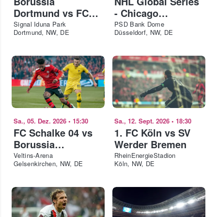
Borussia
NHL Global Series
Dortmund vs FC
- Chicago
Bayern München -
Blackhawks vs
Signal Iduna Park
PSD Bank Dome
Dortmund, NW, DE
Düsseldorf, NW, DE
Supercup 2026
Ottawa Senators
Sa., 05. Dez. 2026
•
15:30
Sa., 12. Sept. 2026
•
18:30
FC Schalke 04 vs
1. FC Köln vs SV
Borussia
Werder Bremen
Dortmund
Veltins-Arena
RheinEnergieStadion
Gelsenkirchen, NW, DE
Köln, NW, DE