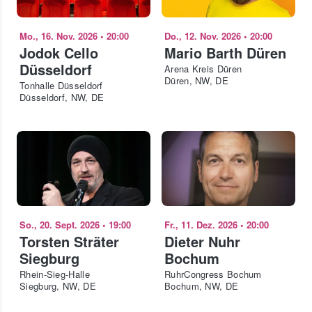
Mo., 16. Nov. 2026
•
20:00
Do., 12. Nov. 2026
•
20:00
Jodok Cello
Mario Barth Düren
Düsseldorf
Arena Kreis Düren
Düren, NW, DE
Tonhalle Düsseldorf
Düsseldorf, NW, DE
So., 20. Sept. 2026
•
19:00
Fr., 11. Dez. 2026
•
20:00
Torsten Sträter
Dieter Nuhr
Siegburg
Bochum
Rhein-Sieg-Halle
RuhrCongress Bochum
Siegburg, NW, DE
Bochum, NW, DE