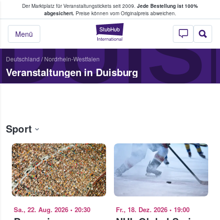
Der Marktplatz für Veranstaltungstickets seit 2009.
Jede Bestellung ist 100%
ans Tickets kaufen & verkaufen
DUI
abgesichert.
Preise können vom Originalpreis abweichen.
StubHub - Wo Fans
Menü
Deutschland
/
Nordrhein-Westfalen
Veranstaltungen in Duisburg
Sport
Sa., 22. Aug. 2026
•
20:30
Fr., 18. Dez. 2026
•
19:00