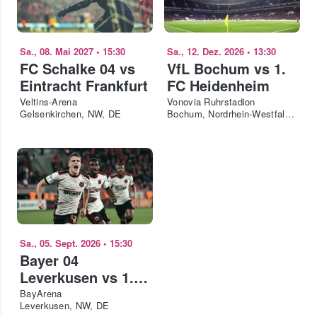
Sa., 08. Mai 2027
•
15:30
Sa., 12. Dez. 2026
•
13:30
FC Schalke 04 vs
VfL Bochum vs 1.
Eintracht Frankfurt
FC Heidenheim
Veltins-Arena
Vonovia Ruhrstadion
Gelsenkirchen, NW, DE
Bochum, Nordrhein-Westfalen, DE
Sa., 05. Sept. 2026
•
15:30
Bayer 04
Leverkusen vs 1.
FC Union Berlin
BayArena
Leverkusen, NW, DE