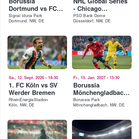
Borussia
NHL Global Series
Dortmund vs FC
- Chicago
Bayern München -
Blackhawks vs
Signal Iduna Park
PSD Bank Dome
Dortmund, NW, DE
Düsseldorf, NW, DE
Supercup 2026
Ottawa Senators
Sa., 12. Sept. 2026
•
18:30
Fr., 15. Jan. 2027
•
15:30
1. FC Köln vs SV
Borussia
Werder Bremen
Mönchengladbach
vs 1. FC Union
RheinEnergieStadion
Borussia Park
Köln, NW, DE
Mönchengladbach, NW, DE
Berlin