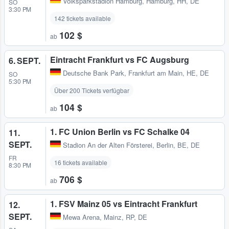
Volksparkstadion Hamburg
,
Hamburg, HH, DE
SO
3:30 PM
142 tickets available
102 $
ab
Eintracht Frankfurt vs FC Augsburg
6. SEPT.
Deutsche Bank Park
,
Frankfurt am Main, HE, DE
SO
5:30 PM
Über 200 Tickets verfügbar
104 $
ab
1. FC Union Berlin vs FC Schalke 04
11.
SEPT.
Stadion An der Alten Försterei
,
Berlin, BE, DE
FR
16 tickets available
8:30 PM
706 $
ab
1. FSV Mainz 05 vs Eintracht Frankfurt
12.
SEPT.
Mewa Arena
,
Mainz, RP, DE