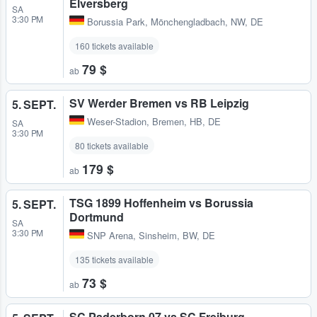
Elversberg
SA
3:30 PM
Borussia Park
,
Mönchengladbach, NW, DE
160 tickets available
79 $
ab
SV Werder Bremen vs RB Leipzig
5. SEPT.
Weser-Stadion
,
Bremen, HB, DE
SA
3:30 PM
80 tickets available
179 $
ab
TSG 1899 Hoffenheim vs Borussia
5. SEPT.
Dortmund
SA
3:30 PM
SNP Arena
,
Sinsheim, BW, DE
135 tickets available
73 $
ab
SC Paderborn 07 vs SC Freiburg