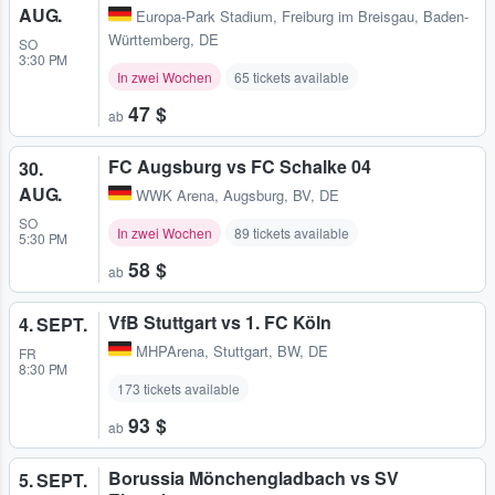
AUG.
Europa-Park Stadium
,
Freiburg im Breisgau, Baden-
Württemberg, DE
SO
3:30 PM
In zwei Wochen
65 tickets available
47 $
ab
FC Augsburg vs FC Schalke 04
30.
AUG.
WWK Arena
,
Augsburg, BV, DE
SO
In zwei Wochen
89 tickets available
5:30 PM
58 $
ab
VfB Stuttgart vs 1. FC Köln
4. SEPT.
MHPArena
,
Stuttgart, BW, DE
FR
8:30 PM
173 tickets available
93 $
ab
Borussia Mönchengladbach vs SV
5. SEPT.