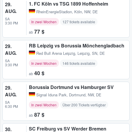
1. FC Köln vs TSG 1899 Hoffenheim
29.
AUG.
RheinEnergieStadion
,
Köln, NW, DE
SA
In zwei Wochen
127 tickets available
3:30 PM
77 $
ab
RB Leipzig vs Borussia Mönchengladbach
29.
AUG.
Red Bull Arena Leipzig
,
Leipzig, SN, DE
SA
In zwei Wochen
146 tickets available
3:30 PM
40 $
ab
Borussia Dortmund vs Hamburger SV
29.
AUG.
Signal Iduna Park
,
Dortmund, NW, DE
SA
In zwei Wochen
Über 200 Tickets verfügbar
6:30 PM
87 $
ab
SC Freiburg vs SV Werder Bremen
30.