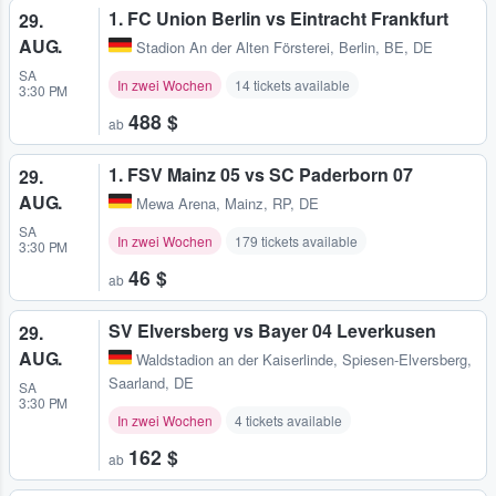
1. FC Union Berlin vs Eintracht Frankfurt
29.
AUG.
Stadion An der Alten Försterei
,
Berlin, BE, DE
SA
In zwei Wochen
14 tickets available
3:30 PM
488 $
ab
1. FSV Mainz 05 vs SC Paderborn 07
29.
AUG.
Mewa Arena
,
Mainz, RP, DE
SA
In zwei Wochen
179 tickets available
3:30 PM
46 $
ab
SV Elversberg vs Bayer 04 Leverkusen
29.
AUG.
Waldstadion an der Kaiserlinde
,
Spiesen-Elversberg,
Saarland, DE
SA
3:30 PM
In zwei Wochen
4 tickets available
162 $
ab