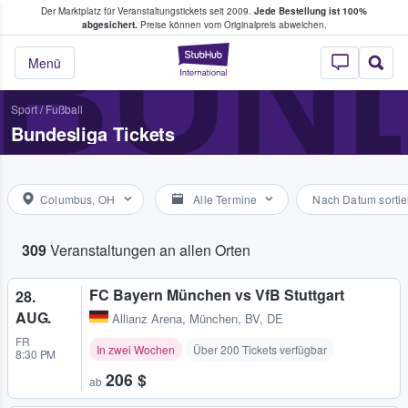
Der Marktplatz für Veranstaltungstickets seit 2009.
Jede Bestellung ist 100%
ans Tickets kaufen & verkaufen
BUN
abgesichert.
Preise können vom Originalpreis abweichen.
StubHub - Wo Fans
Menü
Sport
/
Fußball
Bundesliga Tickets
Columbus, OH
Alle Termine
Nach Datum sortie
309
Veranstaltungen an allen Orten
FC Bayern München vs VfB Stuttgart
28.
AUG.
Allianz Arena
,
München, BV, DE
FR
In zwei Wochen
Über 200 Tickets verfügbar
8:30 PM
206 $
ab