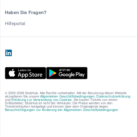
Haben Sie Fragen?
Hilfeportal
© 2000-2026 StubHub. Alle Rechte vorbehalten. Mit der Benutzung dieser Website
akzeptieren Sie unsere
Allgemeinen Geschäftsbedingungen
,
Datenschutzerklärung
und
Erklärung zur Verwendung von Cookies
. Sie kaufen Tickets von einem
Drittanbieter; StubHub ist nicht der Verkäufer. Die Preise werden von den
Ticketverkäufern festgelegt und können über dem Originalpreis liegen.
Benachrichtigungen zur Änderung der Allgemeinen Geschäftsbedingungen