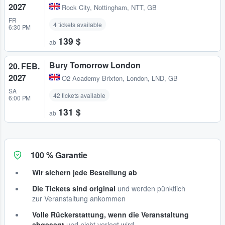
2027
Rock City
,
Nottingham, NTT, GB
FR
4 tickets available
6:30 PM
139 $
ab
Bury Tomorrow London
20. FEB.
2027
O2 Academy Brixton
,
London, LND, GB
SA
42 tickets available
6:00 PM
131 $
ab
100 % Garantie
Wir sichern jede Bestellung ab
Die Tickets sind original
und werden pünktlich
zur Veranstaltung ankommen
Volle Rückerstattung, wenn die Veranstaltung
abgesagt
und nicht verlegt wird