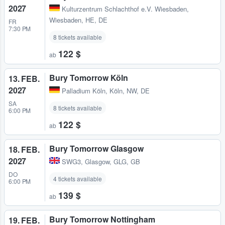
2027
Kulturzentrum Schlachthof e.V. Wiesbaden
,
Wiesbaden, HE, DE
FR
7:30 PM
8 tickets available
122 $
ab
Bury Tomorrow Köln
13. FEB.
2027
Palladium Köln
,
Köln, NW, DE
SA
8 tickets available
6:00 PM
122 $
ab
Bury Tomorrow Glasgow
18. FEB.
2027
SWG3
,
Glasgow, GLG, GB
DO
4 tickets available
6:00 PM
139 $
ab
Bury Tomorrow Nottingham
19. FEB.