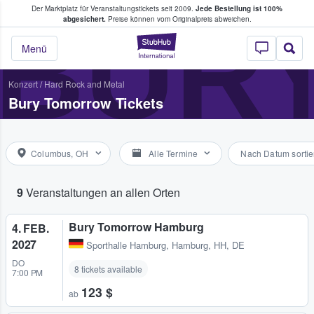
Der Marktplatz für Veranstaltungstickets seit 2009.
Jede Bestellung ist 100%
ans Tickets kaufen & verkaufen
BUR
abgesichert.
Preise können vom Originalpreis abweichen.
StubHub - Wo Fans
Menü
Konzert
/
Hard Rock and Metal
Bury Tomorrow Tickets
Columbus, OH
Alle Termine
Nach Datum sortie
9
Veranstaltungen an allen Orten
Bury Tomorrow Hamburg
4. FEB.
2027
Sporthalle Hamburg
,
Hamburg, HH, DE
DO
8 tickets available
7:00 PM
123 $
ab