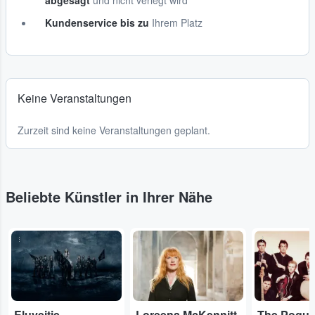
abgesagt
und nicht verlegt wird
Kundenservice bis zu
Ihrem Platz
Keine Veranstaltungen
Zurzeit sind keine Veranstaltungen geplant.
Beliebte Künstler in Ihrer Nähe
...
...
...
Eluveitie
Loreena McKennitt
The Pogu