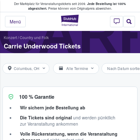
Der Marktplatz für Veranstaltungstickets seit 2009.
Jede Bestellung ist 100%
ans Tickets kaufen & verkaufen
CAR
abgesichert.
Preise können vom Originalpreis abweichen.
StubHub - Wo Fans
Menü
Konzert
/
Country und Folk
Carrie Underwood Tickets
Columbus, OH
Alle Termine
Nach Datum sortie
100 % Garantie
Wir sichern jede Bestellung ab
Die Tickets sind original
und werden pünktlich
zur Veranstaltung ankommen
Volle Rückerstattung, wenn die Veranstaltung