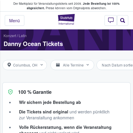
Der Marktplatz für Veranstaltungstickets seit 2009.
Jede Bestellung ist 100%
ans Tickets kaufen & verkaufen
DAN
abgesichert.
Preise können vom Originalpreis abweichen.
StubHub - Wo Fans
Menü
Konzert
/
Latin
Danny Ocean Tickets
Columbus, OH
Alle Termine
Nach Datum sortie
100 % Garantie
Wir sichern jede Bestellung ab
Die Tickets sind original
und werden pünktlich
zur Veranstaltung ankommen
Volle Rückerstattung, wenn die Veranstaltung