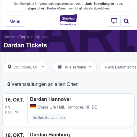
Der Marktplatz für Veranstaltungstickets seit 2009.
Jede Bestellung ist 100%
ans Tickets kaufen & verkaufen
DAR
abgesichert.
Preise können vom Originalpreis abweichen.
StubHub - Wo Fans
Menü
Konzert
/
Rap und Hip-Hop
Dardan Tickets
Columbus, OH
Alle Termine
Nach Datum sortie
8
Veranstaltungen an allen Orten
Dardan Hannover
16. OKT.
Swiss Life Hall
,
Hannover, NI, DE
FR
8:00 PM
No tickets available
Dardan Hamburg
18. OKT.