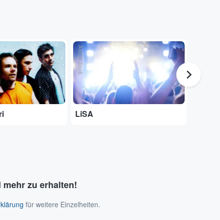
Adobe Stock
...
ri
LiSA
The Pr
 mehr zu erhalten!
klärung
für weitere Einzelheiten.