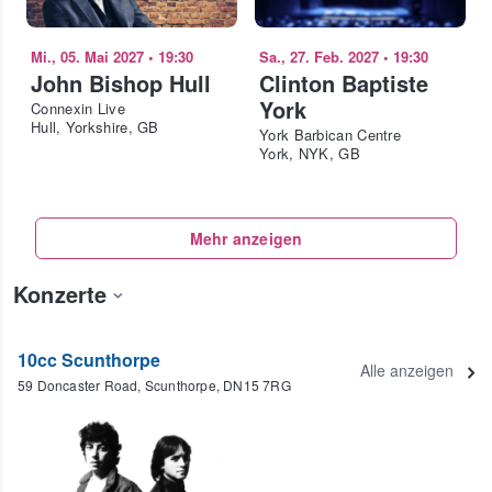
Mi., 05. Mai 2027
•
19:30
Sa., 27. Feb. 2027
•
19:30
John Bishop Hull
Clinton Baptiste
York
Connexin Live
Hull, Yorkshire, GB
York Barbican Centre
York, NYK, GB
Mehr anzeigen
Konzerte
10cc Scunthorpe
Alle anzeigen
59 Doncaster Road, Scunthorpe, DN15 7RG