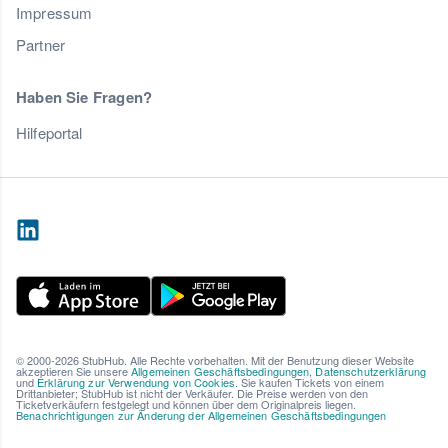
Impressum
Partner
Haben Sie Fragen?
Hilfeportal
© 2000-2026 StubHub. Alle Rechte vorbehalten. Mit der Benutzung dieser Website
akzeptieren Sie unsere
Allgemeinen Geschäftsbedingungen
,
Datenschutzerklärung
und
Erklärung zur Verwendung von Cookies
. Sie kaufen Tickets von einem
Drittanbieter; StubHub ist nicht der Verkäufer. Die Preise werden von den
Ticketverkäufern festgelegt und können über dem Originalpreis liegen.
Benachrichtigungen zur Änderung der Allgemeinen Geschäftsbedingungen