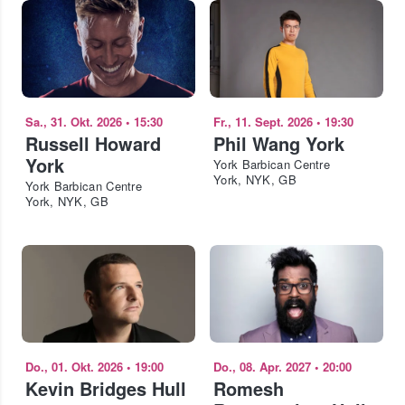
Sa., 31. Okt. 2026
•
15:30
Fr., 11. Sept. 2026
•
19:30
Russell Howard
Phil Wang York
York
York Barbican Centre
York, NYK, GB
York Barbican Centre
York, NYK, GB
Do., 01. Okt. 2026
•
19:00
Do., 08. Apr. 2027
•
20:00
Kevin Bridges Hull
Romesh