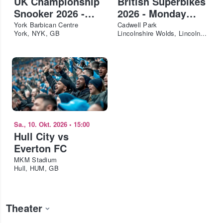
UK Championship
British Superbikes
Snooker 2026 -
2026 - Monday
Last 32 - Afternoon
Adult
York Barbican Centre
Cadwell Park
York, NYK, GB
Lincolnshire Wolds, Lincolnshire, GB
Sa., 10. Okt. 2026
•
15:00
Hull City vs
Everton FC
MKM Stadium
Hull, HUM, GB
Theater